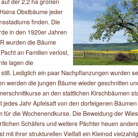
 auf der 2,2 ha großen
Haina Obstbäume jeder
nsstadiums finden. Die
rde in den 1920er Jahren
DR wurden die Bäume
Pacht an Familien verlost,
nte lagen die
ill. Lediglich ein paar Nachpflanzungen wurden seit
hren werden die jungen Bäume wieder geschnitten un
rschnittkurse an den stattlichen Kirschbäumen sta
t jedes Jahr Apfelsaft von den dorfeigenen Bäumen 
 für die Wochenendkurse. Die Beweidung der Wies
rtlichen Schäfers und weitere Pächter heuen andere
st mit ihrer strukturellen Vielfalt ein Kleinod vielzahli