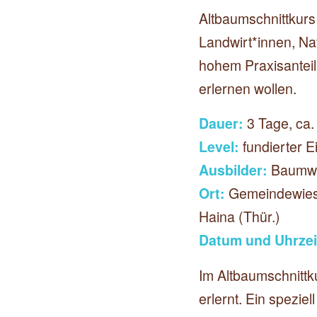
Altbaumschnittkurs
Landwirt*innen, Nat
hohem Praxisantei
erlernen wollen.
Dauer:
3 Tage, ca.
Level:
fundierter E
Ausbilder:
Baumwar
Ort:
Gemeindewiese
Haina (Thür.)
Datum und Uhrzei
Im Altbaumschnittku
erlernt. Ein speziel