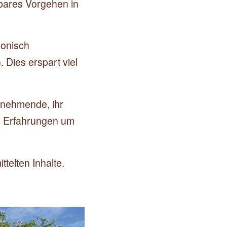
dbares Vorgehen in
monisch
 Dies erspart viel
ilnehmende, ihr
d Erfahrungen um
telten Inhalte.