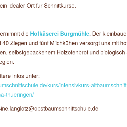
in idealer Ort für Schnittkurse.
bernimmt die
Hofkäserei Burgmühle
. Der kleinbäue
t 40 Ziegen und fünf Milchkühen versorgt uns mit h
ten, selbstgebackenem Holzofenbrot und biologisc
egion.
ere Infos unter:
umschnittschule.de/kurs/intensivkurs-altbaumschnitt
a-thueringen/
sine.langlotz@obstbaumschnittschule.de