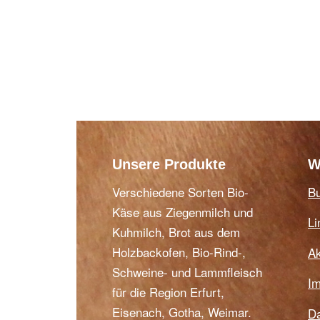
Unsere Produkte
W
Verschiedene Sorten Bio-
B
Käse aus Ziegenmilch und
Li
Kuhmilch, Brot aus dem
Holzbackofen, Bio-Rind-,
Ak
Schweine- und Lammfleisch
I
für die Region Erfurt,
Eisenach, Gotha, Weimar.
Da