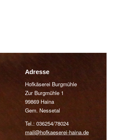
Adresse
Hofkäserei Burgmühle
Zur Burgmühle 1
99869 Haina
Gem. Nessetal
Tel.: 036254/78024
mail@hofkaeserei-haina.de