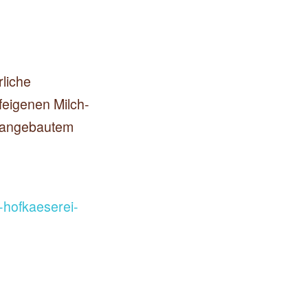
rliche
ofeigenen Milch-
h angebautem
-hofkaeserei-