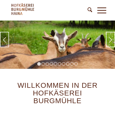
1
2
3
4
5
6
7
8
9
10
WILLKOMMEN IN DER
HOFKÄSEREI
BURGMÜHLE